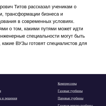
ович Титов рассказал ученикам о
и, трансформации бизнеса и
дования в современных условиях.
ями о том, какими путями может идти
 инженерные специальности могут быть
 какие ВУЗы готовят специалистов для
Компрессоры
я
Газовые турбины
ы и решения
Паровые турбины
Газовые микро-турбины