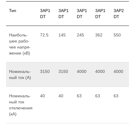
Тип
3AP1
3AP1
3AP1
3AP1
3AP2
DT
DT
DT
DT
DT
Наи­боль­
72.5
145
245
362
550
шее рабо­
чее напря­
жение (кВ)
Номи­наль­
3150
3150
4000
4000
4000
ный ток (А)
Номи­наль­
40
40
63
63
63
ный ток
отклю­чения
(кА)