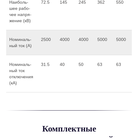
Наи­боль­
72.5
145
245
362
550
шее рабо­
чее напря­
жение (кВ)
Номи­наль­
2500
4000
4000
5000
5000
ный ток (А)
Номи­наль­
31.5
40
50
63
63
ный ток
отклю­чения
(кА)
Комплектные